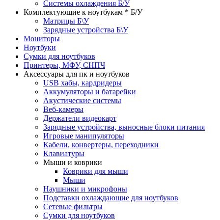
Системы охлаждения Б/У
Комплектующие к ноутбукам * Б/У
Матрицы Б\У
Зарядные устройства Б\У
Мониторы
Ноутбуки
Сумки для ноутбуков
Принтеры, МФУ, СНПЧ
Аксессуары для пк и ноутбуков
USB хабы, кардридеры
Аккумуляторы и батарейки
Акустические системы
Веб-камеры
Держатели видеокарт
Зарядные устройства, выносные блоки питания
Игровые манипуляторы
Кабели, конвертеры, переходники
Клавиатуры
Мыши и коврики
Коврики для мыши
Мыши
Наушники и микрофоны
Подставки охлаждающие для ноутбуков
Сетевые фильтры
Сумки для ноутбуков