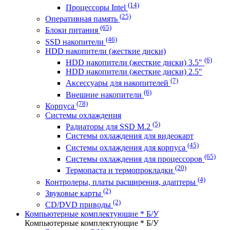
(14)
Процессоры Intel
(25)
Оперативная память
(65)
Блоки питания
(46)
SSD накопители
HDD накопители (жесткие диски)
(6)
HDD накопители (жесткие диски) 3.5"
HDD накопители (жесткие диски) 2.5"
(7)
Аксессуары для накопителей
(6)
Внешние накопители
(78)
Корпуса
Системы охлаждения
(5)
Радиаторы для SSD M.2
Системы охлаждения для видеокарт
(45)
Системы охлаждения для корпуса
(65)
Системы охлаждения для процессоров
(20)
Термопаста и термопрокладки
(4)
Контролеры, платы расширения, адаптеры
(2)
Звуковые карты
(2)
CD/DVD приводы
Компьютерные комплектующие * Б/У
Компьютерные комплектующие * Б/У