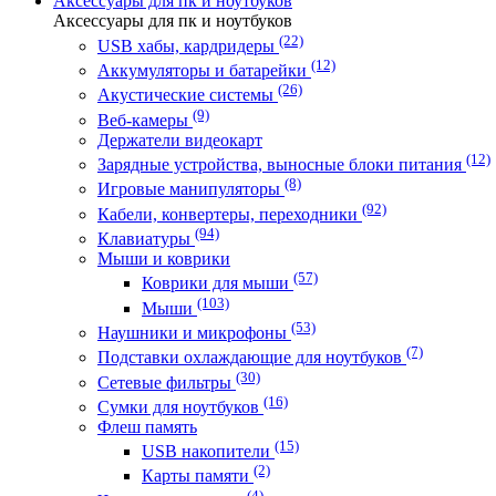
Аксессуары для пк и ноутбуков
Аксессуары для пк и ноутбуков
(22)
USB хабы, кардридеры
(12)
Аккумуляторы и батарейки
(26)
Акустические системы
(9)
Веб-камеры
Держатели видеокарт
(12)
Зарядные устройства, выносные блоки питания
(8)
Игровые манипуляторы
(92)
Кабели, конвертеры, переходники
(94)
Клавиатуры
Мыши и коврики
(57)
Коврики для мыши
(103)
Мыши
(53)
Наушники и микрофоны
(7)
Подставки охлаждающие для ноутбуков
(30)
Сетевые фильтры
(16)
Сумки для ноутбуков
Флеш память
(15)
USB накопители
(2)
Карты памяти
(4)