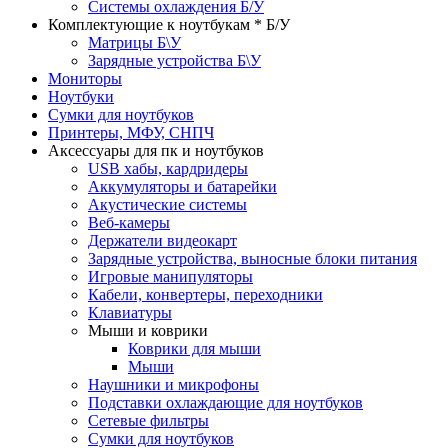
Системы охлаждения Б/У
Комплектующие к ноутбукам * Б/У
Матрицы Б\У
Зарядные устройства Б\У
Мониторы
Ноутбуки
Сумки для ноутбуков
Принтеры, МФУ, СНПЧ
Аксессуары для пк и ноутбуков
USB хабы, кардридеры
Аккумуляторы и батарейки
Акустические системы
Веб-камеры
Держатели видеокарт
Зарядные устройства, выносные блоки питания
Игровые манипуляторы
Кабели, конвертеры, переходники
Клавиатуры
Мыши и коврики
Коврики для мыши
Мыши
Наушники и микрофоны
Подставки охлаждающие для ноутбуков
Сетевые фильтры
Сумки для ноутбуков