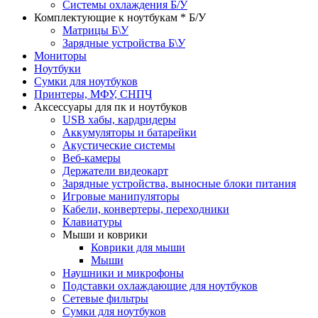
Системы охлаждения Б/У
Комплектующие к ноутбукам * Б/У
Матрицы Б\У
Зарядные устройства Б\У
Мониторы
Ноутбуки
Сумки для ноутбуков
Принтеры, МФУ, СНПЧ
Аксессуары для пк и ноутбуков
USB хабы, кардридеры
Аккумуляторы и батарейки
Акустические системы
Веб-камеры
Держатели видеокарт
Зарядные устройства, выносные блоки питания
Игровые манипуляторы
Кабели, конвертеры, переходники
Клавиатуры
Мыши и коврики
Коврики для мыши
Мыши
Наушники и микрофоны
Подставки охлаждающие для ноутбуков
Сетевые фильтры
Сумки для ноутбуков