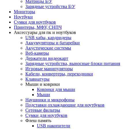
Матрицы Б\У
Зарядные устройства Б\У
Мониторы
Ноутбуки
Сумки для ноутбуков
Принтеры, МФУ, СНПЧ
Аксессуары для пк и ноутбуков
USB хабы, кардридеры
Аккумуляторы и батарейки
Акустические системы
Веб-камеры
Держатели видеокарт
Зарядные устройства, выносные блоки питания
Игровые манипуляторы
Кабели, конвертеры, переходники
Клавиатуры
Мыши и коврики
Коврики для мыши
Мыши
Наушники и микрофоны
Подставки охлаждающие для ноутбуков
Сетевые фильтры
Сумки для ноутбуков
Флеш память
USB накопители