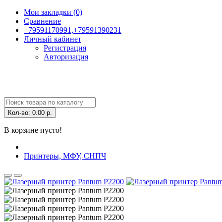
Мои закладки (0)
Сравнение
+79591170991,+79591390231
Личный кабинет
Регистрация
Авторизация
Кол-во:
0.00 р.
В корзине пусто!
Принтеры, МФУ, СНПЧ