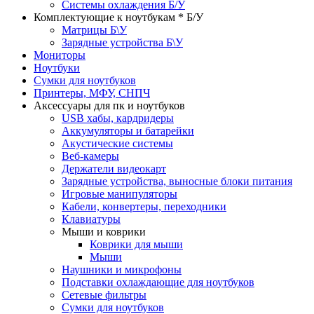
Системы охлаждения Б/У
Комплектующие к ноутбукам * Б/У
Матрицы Б\У
Зарядные устройства Б\У
Мониторы
Ноутбуки
Сумки для ноутбуков
Принтеры, МФУ, СНПЧ
Аксессуары для пк и ноутбуков
USB хабы, кардридеры
Аккумуляторы и батарейки
Акустические системы
Веб-камеры
Держатели видеокарт
Зарядные устройства, выносные блоки питания
Игровые манипуляторы
Кабели, конвертеры, переходники
Клавиатуры
Мыши и коврики
Коврики для мыши
Мыши
Наушники и микрофоны
Подставки охлаждающие для ноутбуков
Сетевые фильтры
Сумки для ноутбуков