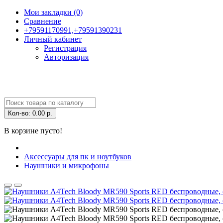
Мои закладки (0)
Сравнение
+79591170991,+79591390231
Личный кабинет
Регистрация
Авторизация
Кол-во:
0.00 р.
В корзине пусто!
Аксессуары для пк и ноутбуков
Наушники и микрофоны