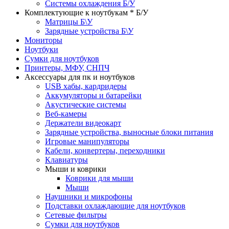
Системы охлаждения Б/У
Комплектующие к ноутбукам * Б/У
Матрицы Б\У
Зарядные устройства Б\У
Мониторы
Ноутбуки
Сумки для ноутбуков
Принтеры, МФУ, СНПЧ
Аксессуары для пк и ноутбуков
USB хабы, кардридеры
Аккумуляторы и батарейки
Акустические системы
Веб-камеры
Держатели видеокарт
Зарядные устройства, выносные блоки питания
Игровые манипуляторы
Кабели, конвертеры, переходники
Клавиатуры
Мыши и коврики
Коврики для мыши
Мыши
Наушники и микрофоны
Подставки охлаждающие для ноутбуков
Сетевые фильтры
Сумки для ноутбуков