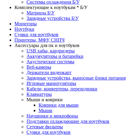
Системы охлаждения Б/У
Комплектующие к ноутбукам * Б/У
Матрицы Б\У
Зарядные устройства Б\У
Мониторы
Ноутбуки
Сумки для ноутбуков
Принтеры, МФУ, СНПЧ
Аксессуары для пк и ноутбуков
USB хабы, кардридеры
Аккумуляторы и батарейки
Акустические системы
Веб-камеры
Держатели видеокарт
Зарядные устройства, выносные блоки питания
Игровые манипуляторы
Кабели, конвертеры, переходники
Клавиатуры
Мыши и коврики
Коврики для мыши
Мыши
Наушники и микрофоны
Подставки охлаждающие для ноутбуков
Сетевые фильтры
Сумки для ноутбуков