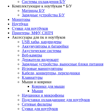
Системы охлаждения Б/У
Комплектующие к ноутбукам * Б/У
Матрицы Б\У
Зарядные устройства Б\У
Мониторы
Ноутбуки
Сумки для ноутбуков
Принтеры, МФУ, СНПЧ
Аксессуары для пк и ноутбуков
USB хабы, кардридеры
Аккумуляторы и батарейки
Акустические системы
Веб-камеры
Держатели видеокарт
Зарядные устройства, выносные блоки питания
Игровые манипуляторы
Кабели, конвертеры, переходники
Клавиатуры
Мыши и коврики
Коврики для мыши
Мыши
Наушники и микрофоны
Подставки охлаждающие для ноутбуков
Сетевые фильтры
Сумки для ноутбуков