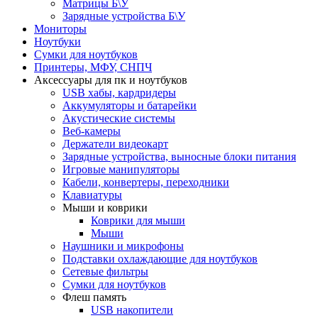
Матрицы Б\У
Зарядные устройства Б\У
Мониторы
Ноутбуки
Сумки для ноутбуков
Принтеры, МФУ, СНПЧ
Аксессуары для пк и ноутбуков
USB хабы, кардридеры
Аккумуляторы и батарейки
Акустические системы
Веб-камеры
Держатели видеокарт
Зарядные устройства, выносные блоки питания
Игровые манипуляторы
Кабели, конвертеры, переходники
Клавиатуры
Мыши и коврики
Коврики для мыши
Мыши
Наушники и микрофоны
Подставки охлаждающие для ноутбуков
Сетевые фильтры
Сумки для ноутбуков
Флеш память
USB накопители