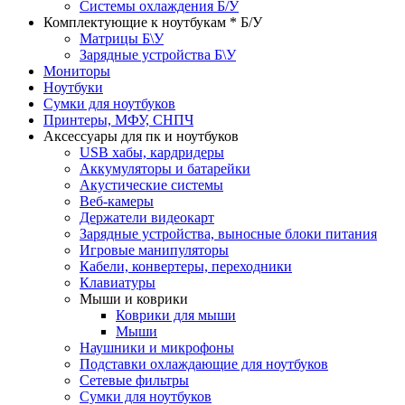
Системы охлаждения Б/У
Комплектующие к ноутбукам * Б/У
Матрицы Б\У
Зарядные устройства Б\У
Мониторы
Ноутбуки
Сумки для ноутбуков
Принтеры, МФУ, СНПЧ
Аксессуары для пк и ноутбуков
USB хабы, кардридеры
Аккумуляторы и батарейки
Акустические системы
Веб-камеры
Держатели видеокарт
Зарядные устройства, выносные блоки питания
Игровые манипуляторы
Кабели, конвертеры, переходники
Клавиатуры
Мыши и коврики
Коврики для мыши
Мыши
Наушники и микрофоны
Подставки охлаждающие для ноутбуков
Сетевые фильтры
Сумки для ноутбуков