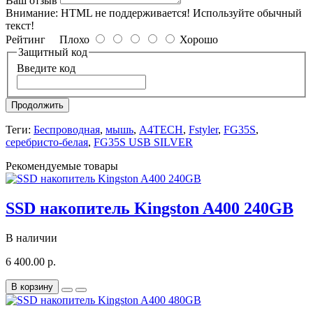
Ваш отзыв
Внимание:
HTML не поддерживается! Используйте обычный
текст!
Рейтинг
Плохо
Хорошо
Защитный код
Введите код
Продолжить
Теги:
Беспроводная
,
мышь
,
A4TECH
,
Fstyler
,
FG35S
,
серебристо-белая
,
FG35S USB SILVER
Рекомендуемые товары
SSD накопитель Kingston A400 240GB
В наличии
6 400.00 р.
В корзину