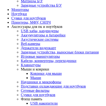
Матрицы Б\У
Зарядные устройства Б\У
Мониторы
Ноутбуки
Сумки для ноутбуков
Принтеры, МФУ, СНПЧ
Аксессуары для пк и ноутбуков
USB хабы, кардридеры
Аккумуляторы и батарейки
Акустические системы
Веб-камеры
Держатели видеокарт
Зарядные устройства, выносные блоки питания
Игровые манипуляторы
Кабели, конвертеры, переходники
Клавиатуры
Мыши и коврики
Коврики для мыши
Мыши
Наушники и микрофоны
Подставки охлаждающие для ноутбуков
Сетевые фильтры
Сумки для ноутбуков
Флеш память
USB накопители