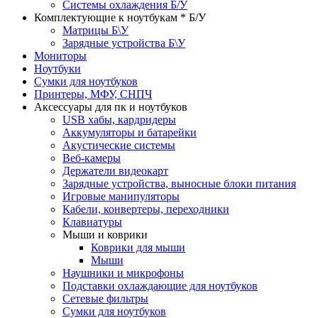
Системы охлаждения Б/У
Комплектующие к ноутбукам * Б/У
Матрицы Б\У
Зарядные устройства Б\У
Мониторы
Ноутбуки
Сумки для ноутбуков
Принтеры, МФУ, СНПЧ
Аксессуары для пк и ноутбуков
USB хабы, кардридеры
Аккумуляторы и батарейки
Акустические системы
Веб-камеры
Держатели видеокарт
Зарядные устройства, выносные блоки питания
Игровые манипуляторы
Кабели, конвертеры, переходники
Клавиатуры
Мыши и коврики
Коврики для мыши
Мыши
Наушники и микрофоны
Подставки охлаждающие для ноутбуков
Сетевые фильтры
Сумки для ноутбуков