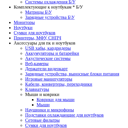
Системы охлаждения Б/У
Комплектующие к ноутбукам * Б/У
Матрицы Б\У
Зарядные устройства Б\У
Мониторы
Ноутбуки
Сумки для ноутбуков
Принтеры, МФУ, СНПЧ
Аксессуары для пк и ноутбуков
USB хабы, кардридеры
Аккумуляторы и батарейки
Акустические системы
Веб-камеры
Держатели видеокарт
Зарядные устройства, выносные блоки питания
Игровые манипуляторы
Кабели, конвертеры, переходники
Клавиатуры
Мыши и коврики
Коврики для мыши
Мыши
Наушники и микрофоны
Подставки охлаждающие для ноутбуков
Сетевые фильтры
Сумки для ноутбуков