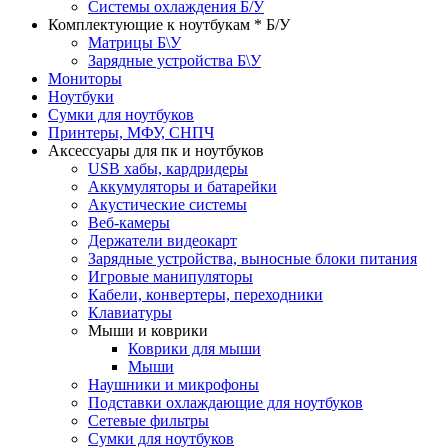
Системы охлаждения Б/У
Комплектующие к ноутбукам * Б/У
Матрицы Б\У
Зарядные устройства Б\У
Мониторы
Ноутбуки
Сумки для ноутбуков
Принтеры, МФУ, СНПЧ
Аксессуары для пк и ноутбуков
USB хабы, кардридеры
Аккумуляторы и батарейки
Акустические системы
Веб-камеры
Держатели видеокарт
Зарядные устройства, выносные блоки питания
Игровые манипуляторы
Кабели, конвертеры, переходники
Клавиатуры
Мыши и коврики
Коврики для мыши
Мыши
Наушники и микрофоны
Подставки охлаждающие для ноутбуков
Сетевые фильтры
Сумки для ноутбуков