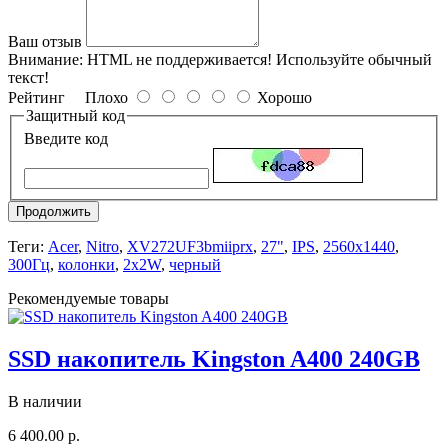
Ваш отзыв
Внимание:
HTML не поддерживается! Используйте обычный
текст!
Рейтинг
Плохо
Хорошо
Защитный код
Введите код
Продолжить
Теги:
Acer
,
Nitro
,
XV272UF3bmiiprx
,
27"
,
IPS
,
2560x1440
,
300Гц
,
колонки
,
2х2W
,
черный
Рекомендуемые товары
SSD накопитель Kingston A400 240GB
В наличии
6 400.00 р.