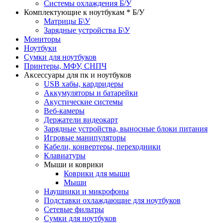
Системы охлаждения Б/У
Комплектующие к ноутбукам * Б/У
Матрицы Б\У
Зарядные устройства Б\У
Мониторы
Ноутбуки
Сумки для ноутбуков
Принтеры, МФУ, СНПЧ
Аксессуары для пк и ноутбуков
USB хабы, кардридеры
Аккумуляторы и батарейки
Акустические системы
Веб-камеры
Держатели видеокарт
Зарядные устройства, выносные блоки питания
Игровые манипуляторы
Кабели, конвертеры, переходники
Клавиатуры
Мыши и коврики
Коврики для мыши
Мыши
Наушники и микрофоны
Подставки охлаждающие для ноутбуков
Сетевые фильтры
Сумки для ноутбуков