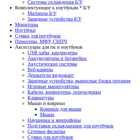
Системы охлаждения Б/У
Комплектующие к ноутбукам * Б/У
Матрицы Б\У
Зарядные устройства Б\У
Мониторы
Ноутбуки
Сумки для ноутбуков
Принтеры, МФУ, СНПЧ
Аксессуары для пк и ноутбуков
USB хабы, кардридеры
Аккумуляторы и батарейки
Акустические системы
Веб-камеры
Держатели видеокарт
Зарядные устройства, выносные блоки питания
Игровые манипуляторы
Кабели, конвертеры, переходники
Клавиатуры
Мыши и коврики
Коврики для мыши
Мыши
Наушники и микрофоны
Подставки охлаждающие для ноутбуков
Сетевые фильтры
Сумки для ноутбуков