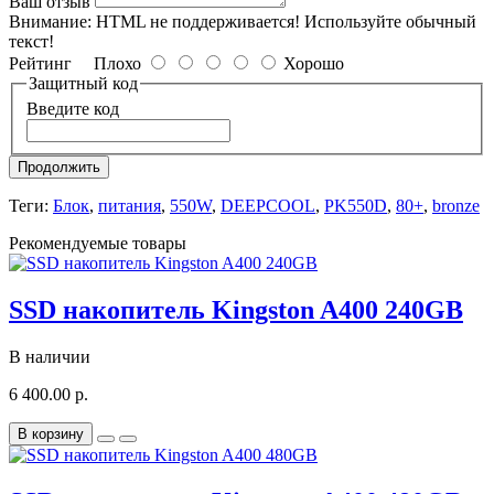
Ваш отзыв
Внимание:
HTML не поддерживается! Используйте обычный
текст!
Рейтинг
Плохо
Хорошо
Защитный код
Введите код
Продолжить
Теги:
Блок
,
питания
,
550W
,
DEEPCOOL
,
PK550D
,
80+
,
bronze
Рекомендуемые товары
SSD накопитель Kingston A400 240GB
В наличии
6 400.00 р.
В корзину