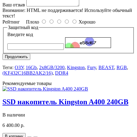
Ваш отзыв
Внимание:
HTML не поддерживается! Используйте обычный
текст!
Рейтинг
Плохо
Хорошо
Защитный код
Введите код
Продолжить
Теги:
ОЗУ
,
16Gb
,
2x8GB/3200
,
Kingston
,
Fury
,
BEAST
,
RGB
,
(KF432C16BB2AK2/16)
,
DDR4
Рекомендуемые товары
SSD накопитель Kingston A400 240GB
В наличии
6 400.00 р.
В корзину