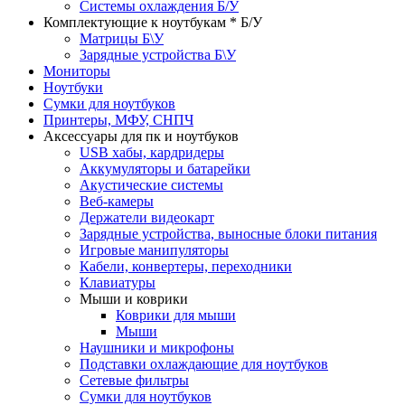
Системы охлаждения Б/У
Комплектующие к ноутбукам * Б/У
Матрицы Б\У
Зарядные устройства Б\У
Мониторы
Ноутбуки
Сумки для ноутбуков
Принтеры, МФУ, СНПЧ
Аксессуары для пк и ноутбуков
USB хабы, кардридеры
Аккумуляторы и батарейки
Акустические системы
Веб-камеры
Держатели видеокарт
Зарядные устройства, выносные блоки питания
Игровые манипуляторы
Кабели, конвертеры, переходники
Клавиатуры
Мыши и коврики
Коврики для мыши
Мыши
Наушники и микрофоны
Подставки охлаждающие для ноутбуков
Сетевые фильтры
Сумки для ноутбуков