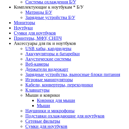
Системы охлаждения Б/У
Комплектующие к ноутбукам * Б/У
Матрицы Б\У
Зарядные устройства Б\У
Мониторы
Ноутбуки
Сумки для ноутбуков
Принтеры, МФУ, СНПЧ
Аксессуары для пк и ноутбуков
USB хабы, кардридеры
Аккумуляторы и батарейки
Акустические системы
Веб-камеры
Держатели видеокарт
Зарядные устройства, выносные блоки питания
Игровые манипуляторы
Кабели, конвертеры, переходники
Клавиатуры
Мыши и коврики
Коврики для мыши
Мыши
Наушники и микрофоны
Подставки охлаждающие для ноутбуков
Сетевые фильтры
Сумки для ноутбуков