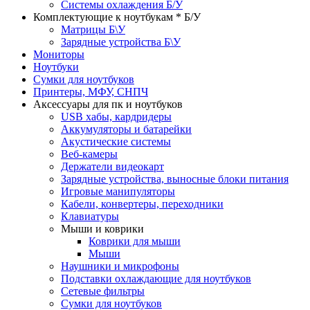
Системы охлаждения Б/У
Комплектующие к ноутбукам * Б/У
Матрицы Б\У
Зарядные устройства Б\У
Мониторы
Ноутбуки
Сумки для ноутбуков
Принтеры, МФУ, СНПЧ
Аксессуары для пк и ноутбуков
USB хабы, кардридеры
Аккумуляторы и батарейки
Акустические системы
Веб-камеры
Держатели видеокарт
Зарядные устройства, выносные блоки питания
Игровые манипуляторы
Кабели, конвертеры, переходники
Клавиатуры
Мыши и коврики
Коврики для мыши
Мыши
Наушники и микрофоны
Подставки охлаждающие для ноутбуков
Сетевые фильтры
Сумки для ноутбуков