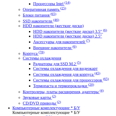
(14)
Процессоры Intel
(25)
Оперативная память
(65)
Блоки питания
(46)
SSD накопители
HDD накопители (жесткие диски)
(6)
HDD накопители (жесткие диски) 3.5"
HDD накопители (жесткие диски) 2.5"
(7)
Аксессуары для накопителей
(6)
Внешние накопители
(78)
Корпуса
Системы охлаждения
(5)
Радиаторы для SSD M.2
Системы охлаждения для видеокарт
(45)
Системы охлаждения для корпуса
(65)
Системы охлаждения для процессоров
(20)
Термопаста и термопрокладки
(4)
Контролеры, платы расширения, адаптеры
(2)
Звуковые карты
(2)
CD/DVD приводы
Компьютерные комплектующие * Б/У
Компьютерные комплектующие * Б/У