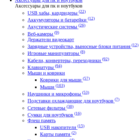
Аксессуары для пк и ноутбуков
Аксессуары для пк и ноутбуков
(22)
USB хабы, кардридеры
(12)
Аккумуляторы и батарейки
(26)
Акустические системы
(9)
Веб-камеры
Держатели видеокарт
(12)
Зарядные устройства, выносные блоки питания
(8)
Игровые манипуляторы
(92)
Кабели, конвертеры, переходники
(94)
Клавиатуры
Мыши и коврики
(57)
Коврики для мыши
(103)
Мыши
(53)
Наушники и микрофоны
(7)
Подставки охлаждающие для ноутбуков
(30)
Сетевые фильтры
(16)
Сумки для ноутбуков
Флеш память
(15)
USB накопители
(2)
Карты памяти
(4)