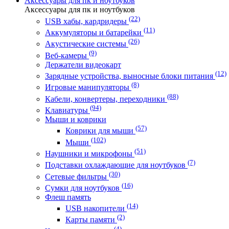
Аксессуары для пк и ноутбуков
Аксессуары для пк и ноутбуков
(22)
USB хабы, кардридеры
(11)
Аккумуляторы и батарейки
(26)
Акустические системы
(9)
Веб-камеры
Держатели видеокарт
(12)
Зарядные устройства, выносные блоки питания
(8)
Игровые манипуляторы
(88)
Кабели, конвертеры, переходники
(94)
Клавиатуры
Мыши и коврики
(57)
Коврики для мыши
(102)
Мыши
(51)
Наушники и микрофоны
(7)
Подставки охлаждающие для ноутбуков
(30)
Сетевые фильтры
(16)
Сумки для ноутбуков
Флеш память
(14)
USB накопители
(2)
Карты памяти
(4)